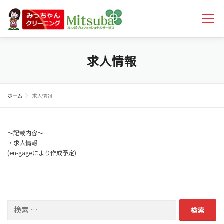
コンテンツへスキップ
メニュー
サービス＆料金
店舗一覧
お知らせ
お問合わせ
求人情報
ホーム
求人情報
〜記載内容〜
・求人情報
(en-gageにより作成予定)
検索: